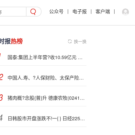
公众号
电子报
客户端
时报
热榜
换一换
国泰:集团上半年营?收10.59亿元 大力拓展泛民爆业务
中国人.寿、?人保财险、太保产险等9家北京保险业机构亮相 “金融集市”活动
猪肉概?念股{普}升 德康农牧(02419)涨3.7% 机构料预计母猪去产能提速
日韩股市开盘涨跌不!一{ } 日经225指数开盘下跌0.2%