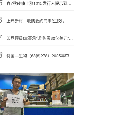
春?秋转债上涨12% 发行人提示到期风险
上纬新材：收购要约尚未{生}效，具有不确定性
印尼顶级!富豪承‘诺’购买30亿美元“爱国者”债券
特宝—生物（68{8}278）2025年中报简析：营收净利润同比双双增长