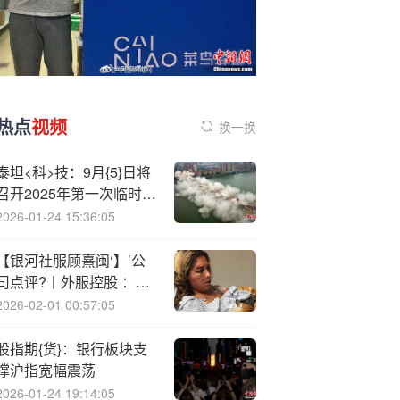
热点
视频
换一换
泰坦<科>技：9月{5}日将
召开2025年第一次临时股
东大会
2026-01-24 15:36:05
【银河社服顾熹闽‘】’公
司点评?丨外服控股 ：外
包业务维持高增速，费用
2026-02-01 00:57:05
管控进程良好
股指期{货}：银行板块支
撑沪指宽幅震荡
2026-01-24 19:14:05