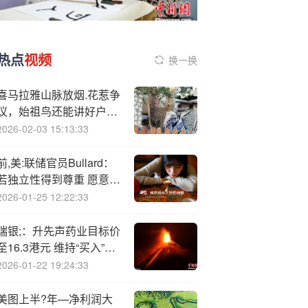
热点
视频
换一换
喜马拉雅山脉放烟.花惹争
议，始祖鸟还能讲好户外
故事吗
2026-02-03 15:13:33
前,美:联储官员Bullard：
若独立性得到尊重 愿意担
任美联储主席
2026-01-25 12:22:33
瑞银;：升先声药业目标价
至16.3港元 维持“买入”评
级
2026-01-22 19:24:33
美图上半?年—净利润大