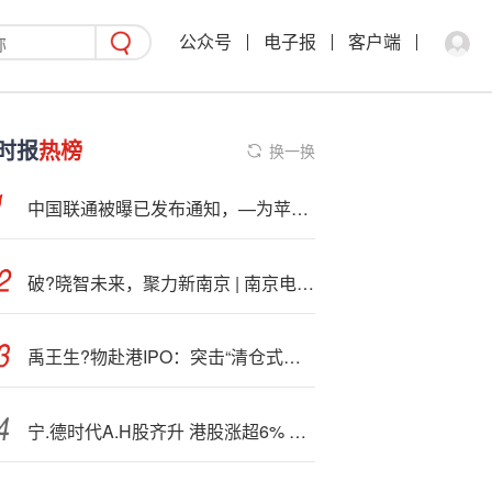
公众号
电子报
客户端
时报
热榜
换一换
中国联通被曝已发布通知，—为苹果 iPhone 17 系列 eSIM 提供业务支撑
破?晓智未来，聚力新南京 | 南京电信第四届产业数字化推进大会在宁举行
禹王生?物赴港IPO：突击“清仓式分红”3.2亿元全流向实控人家族 违规融资安排累计超4亿元却“甩锅”财务经理
宁.德时代A.H股齐升 港股涨超6% 成交额超10亿港元