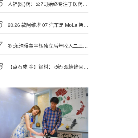
人福{医}药：公?司始终专注于医药主业的发展
20.26 款阿维塔 07 汽车是 MoLa 架构大模型的首发车型，还将首发“靠近泊出”等实用功能
罗;永浩曝董宇辉独立后年收入二三十亿，与辉同行回应
【点石成!金】钢材：<宏>观情绪回暖，盘面企稳反弹